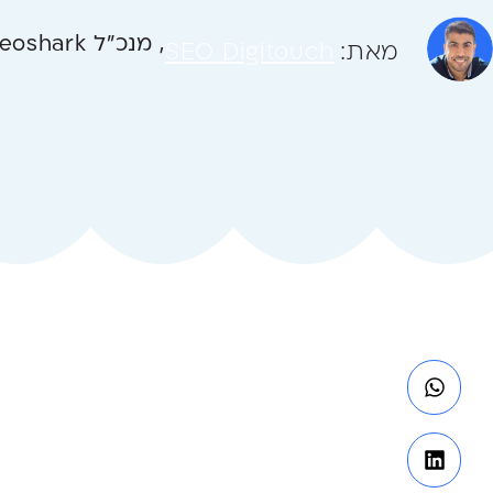
, מנכ”ל seoshark
מאת:
SEO Digitouch
מה הם סוכנ
מודרניים