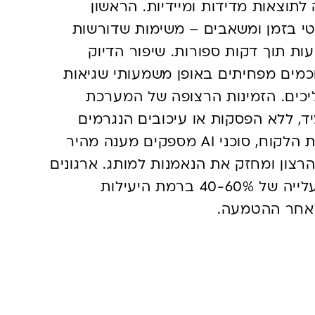
גוניים מביאה לתוצאות מדידות ומיידיות. הראשון
טי בזמן ומשאבים – משימות שדורשות
ת תוך דקות ספורות. שיפור הדיוק
 חכמים מפחיתים באופן משמעותי שגיאות
יכים. הזמינות הרצופה של המערכת
, ללא הפסקות או עיכובים הנגרמים
מגורמים אנושיים. מבחינת שיפור חוויית הלקוח, סוכני AI מספקים מענה מהיר
צון ומחזק את הנאמנות למותג. ארגונים
המטמיעים פתרונות אלו מדווחים על עלייה של 40-60% ברמת היעילות
לאחר ההטמעה.
כיצד מטמיעים AI Agent בארגון – המדריך